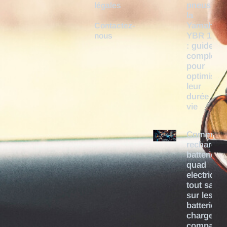
pneus de
légales
la
Yamaha
Contactez-
YBR 125
nous
: guide
complet
pour
optimiser
leur
durée de
vie
Comment
recharger
batterie
quad
electrique 
tout savoi
sur les
batteries e
chargeurs
compatibl