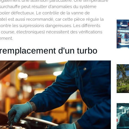
galement une attention particulière. Une température
surchauffe peut résulter d'anomalies du système
ercooler défectueux. Le contrôle de la vanne de
e) est aussi recommandé, car cette pièce régule la
contre les surpressions dangereuses. Les différents
course, électroniques) nécessitent des vérifications
nement.
e remplacement d'un turbo