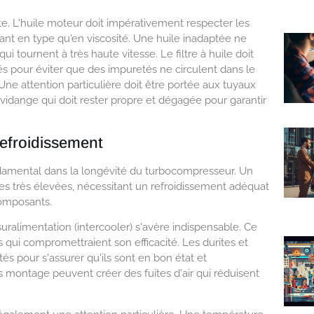
nte. L'huile moteur doit impérativement respecter les
nt en type qu'en viscosité. Une huile inadaptée ne
i tournent à très haute vitesse. Le filtre à huile doit
s pour éviter que des impuretés ne circulent dans le
ne attention particulière doit être portée aux tuyaux
de vidange qui doit rester propre et dégagée pour garantir
refroidissement
damental dans la longévité du turbocompresseur. Un
s très élevées, nécessitant un refroidissement adéquat
composants.
 suralimentation (intercooler) s'avère indispensable. Ce
 qui compromettraient son efficacité. Les durites et
tés pour s'assurer qu'ils sont en bon état et
 montage peuvent créer des fuites d'air qui réduisent