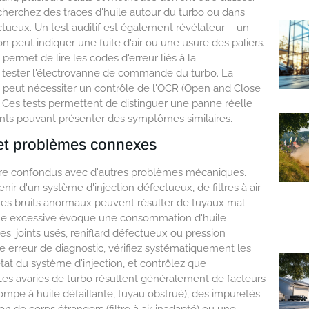
cherchez des traces d'huile autour du turbo ou dans
ctueux. Un test auditif est également révélateur – un
tion peut indiquer une fuite d'air ou une usure des paliers.
rmet de lire les codes d'erreur liés à la
r tester l'électrovanne de commande du turbo. La
) peut nécessiter un contrôle de l'OCR (Open and Close
e. Ces tests permettent de distinguer une panne réelle
ts pouvant présenter des symptômes similaires.
 et problèmes connexes
tre confondus avec d'autres problèmes mécaniques.
ir d'un système d'injection défectueux, de filtres à air
 bruits anormaux peuvent résulter de tuyaux mal
leue excessive évoque une consommation d'huile
es: joints usés, reniflard défectueux ou pression
te erreur de diagnostic, vérifiez systématiquement les
état du système d'injection, et contrôlez que
s avaries de turbo résultent généralement de facteurs
ompe à huile défaillante, tuyau obstrué), des impuretés