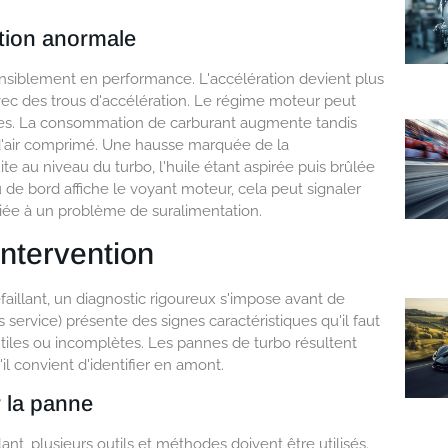
tion anormale
ensiblement en performance. L'accélération devient plus
ec des trous d'accélération. Le régime moteur peut
elles. La consommation de carburant augmente tandis
'air comprimé. Une hausse marquée de la
e au niveau du turbo, l'huile étant aspirée puis brûlée
de bord affiche le voyant moteur, cela peut signaler
liée à un problème de suralimentation.
intervention
illant, un diagnostic rigoureux s'impose avant de
ervice) présente des signes caractéristiques qu'il faut
nutiles ou incomplètes. Les pannes de turbo résultent
 convient d'identifier en amont.
r la panne
nt, plusieurs outils et méthodes doivent être utilisés.