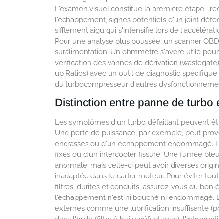
L'examen visuel constitue la première étape : re
l'échappement, signes potentiels d'un joint défe
sifflement aigu qui s'intensifie lors de l'accéléra
Pour une analyse plus poussée, un scanner OBD pe
suralimentation. Un ohmmètre s'avère utile pou
vérification des vannes de dérivation (wastegate
up Ratios) avec un outil de diagnostic spécifiqu
du turbocompresseur d'autres dysfonctionnemen
Distinction entre panne de turbo
Les symptômes d'un turbo défaillant peuvent ê
Une perte de puissance, par exemple, peut proven
encrassés ou d'un échappement endommagé. Les
fixés ou d'un intercooler fissuré. Une fumée b
anormale, mais celle-ci peut avoir diverses origin
inadaptée dans le carter moteur. Pour éviter tou
filtres, durites et conduits, assurez-vous du bon 
l'échappement n'est ni bouché ni endommagé. Le
externes comme une lubrification insuffisante (p