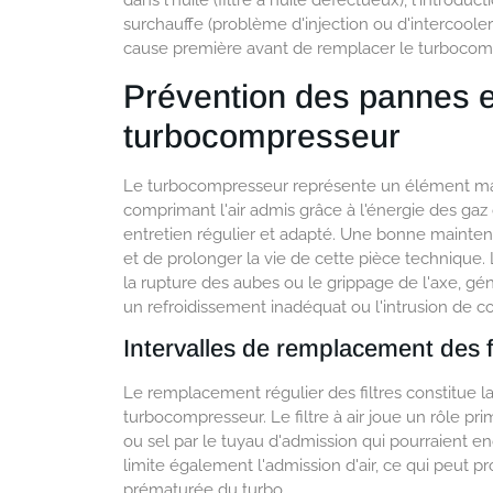
dans l'huile (filtre à huile défectueux), l'introduc
surchauffe (problème d'injection ou d'intercooler
cause première avant de remplacer le turbocompr
Prévention des pannes 
turbocompresseur
Le turbocompresseur représente un élément ma
comprimant l'air admis grâce à l'énergie des g
entretien régulier et adapté. Une bonne mainte
et de prolonger la vie de cette pièce technique. 
la rupture des aubes ou le grippage de l'axe, g
un refroidissement inadéquat ou l'intrusion de co
Intervalles de remplacement des fil
Le remplacement régulier des filtres constitue 
turbocompresseur. Le filtre à air joue un rôle pri
ou sel par le tuyau d'admission qui pourraient e
limite également l'admission d'air, ce qui peut
prématurée du turbo.