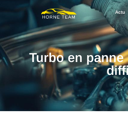
Actu
Turbo en panne 
dif