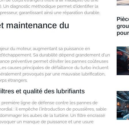
tion de corps étrangers (filtre à air inadapté) ou une
). Un diagnostic méthodique permet d'identifier la
esseur, garantissant ainsi une réparation durable.
Pièc
et maintenance du
grou
pour
jeur du moteur, augmentant sa puissance en
az d'échappement. Sa durabilité dépend grandement d'un
nance préventive permet d'éviter les pannes coûteuses
Les causes principales de défaillance du turbo incluent
énéralement provoqués par une mauvaise lubrification,
rps étrangers.
tres et qualité des lubrifiants
la première ligne de défense contre les pannes de
mordial : il empêche l'introduction de poussières, sable
ndommager les aubes de la turbine. Un filtre encrassé
 provoquer un manque de puissance et une usure