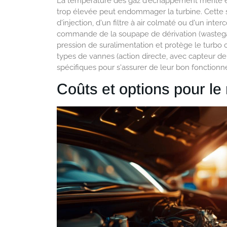
La température des gaz d'échappement mérite é
trop élevée peut endommager la turbine. Cette 
d'injection, d'un filtre à air colmaté ou d'un int
commande de la soupape de dérivation (wastegat
pression de suralimentation et protège le turbo 
types de vannes (action directe, avec capteur de 
spécifiques pour s'assurer de leur bon fonction
Coûts et options pour l