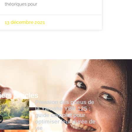
théoriques pour
13 décembre 2021
ers articles
Pression des pneus de
la Yamaha YBR 125 :
guide complet pour
optimiser leur durée de
vie