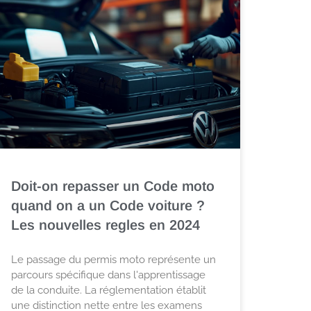
Doit-on repasser un Code moto
quand on a un Code voiture ?
Les nouvelles regles en 2024
Le passage du permis moto représente un
parcours spécifique dans l'apprentissage
de la conduite. La réglementation établit
une distinction nette entre les examens