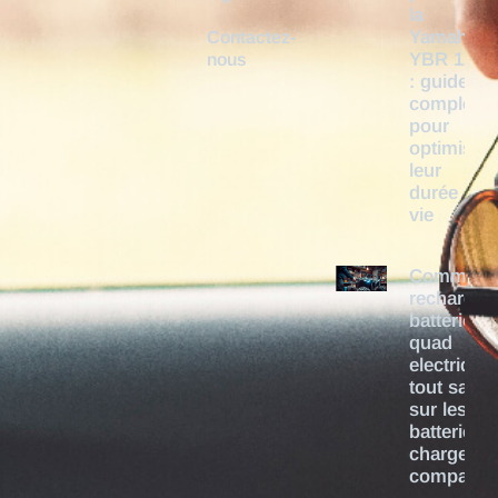
la
Yamaha
Contactez-
YBR 125
nous
: guide
complet
pour
optimiser
leur
durée de
vie
Comment
recharger
batterie
quad
electrique 
tout savoi
sur les
batteries e
chargeurs
compatibl