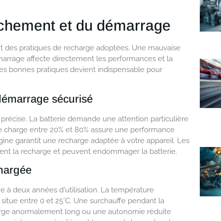
nchement et du démarrage
nt des pratiques de recharge adoptées. Une mauvaise
rrage affecte directement les performances et la
des bonnes pratiques devient indispensable pour
démarrage sécurisé
récise. La batterie demande une attention particulière
de charge entre 20% et 80% assure une performance
rigine garantit une recharge adaptée à votre appareil. Les
ssent la recharge et peuvent endommager la batterie.
chargée
e à deux années d'utilisation. La température
 situe entre 0 et 25°C. Une surchauffe pendant la
arge anormalement long ou une autonomie réduite