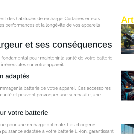
Art
nt des habitudes de recharge. Certaines erreurs
es performances et la longévité de vos appareils
argeur et ses conséquences
fondamental pour maintenir la santé de votre batterie.
réversibles sur votre appareil.
on adaptés
ommager la batterie de votre appareil. Ces accessoires
curité et peuvent provoquer une surchauffe, une
r votre batterie
que pour une recharge optimale. Les chargeurs
a puissance adaptée à votre batterie Li-Ion, garantissant