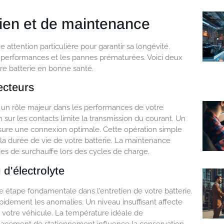
tien et de maintenance
 attention particulière pour garantir sa longévité.
de performances et les pannes prématurées. Voici deux
tre batterie en bonne santé.
ecteurs
 un rôle majeur dans les performances de votre
n sur les contacts limite la transmission du courant. Un
sure une connexion optimale. Cette opération simple
 la durée de vie de votre batterie. La maintenance
ues de surchauffe lors des cycles de charge.
 d'électrolyte
e étape fondamentale dans l'entretien de votre batterie.
apidement les anomalies. Un niveau insuffisant affecte
 votre véhicule. La température idéale de
placement de stationnement influence la conservation