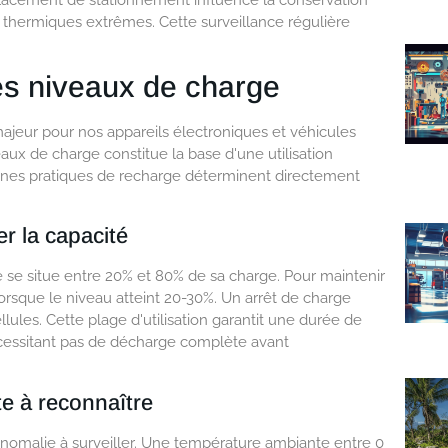
s thermiques extrêmes. Cette surveillance régulière
des niveaux de charge
jeur pour nos appareils électroniques et véhicules
ux de charge constitue la base d'une utilisation
nnes pratiques de recharge déterminent directement
r la capacité
 se situe entre 20% et 80% de sa charge. Pour maintenir
lorsque le niveau atteint 20-30%. Un arrêt de charge
lules. Cette plage d'utilisation garantit une durée de
nécessitant pas de décharge complète avant
te à reconnaître
nomalie à surveiller. Une température ambiante entre 0