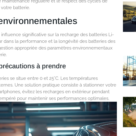
e maintenance régulière et le respect des cycles de
votre batterie.
 environnementales
fluence significative sur la recharge des batteries Li-
r dans la performance et la longévité des batteries des
 gestion appropriée des paramètres environnementaux
rie.
 précautions à prendre
ries se situe entre 0 et 25°C. Les températures
ternes. Une solution pratique consiste à stationner votre
artphones, évitez les recharges en extérieur pendant
 tempéré pour maintenir ses performances optimales.