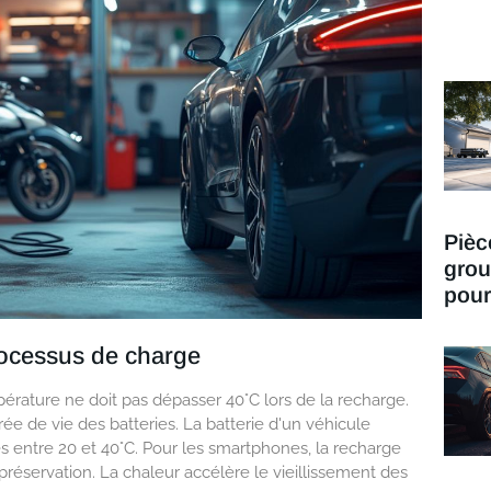
Pièc
grou
pour
processus de charge
pérature ne doit pas dépasser 40°C lors de la recharge.
ée de vie des batteries. La batterie d'un véhicule
s entre 20 et 40°C. Pour les smartphones, la recharge
réservation. La chaleur accélère le vieillissement des